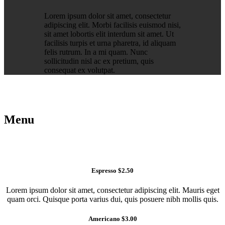
Lorem ipsum dolor sit amet, consectetur
adipiscing elit. Morbi facilisis euismod nisi,
sit amet lobortis elit interdum sit amet. Ut
facilisis turpis et urna pharetra, id aliquam
felis rutrum. In a mi quam. Nunc
sollicitudin nisl ac ex pretium, quis
consequat ex volutpat.
Menu
Espresso $2.50
Lorem ipsum dolor sit amet, consectetur adipiscing elit. Mauris eget
quam orci. Quisque porta varius dui, quis posuere nibh mollis quis.
Americano $3.00