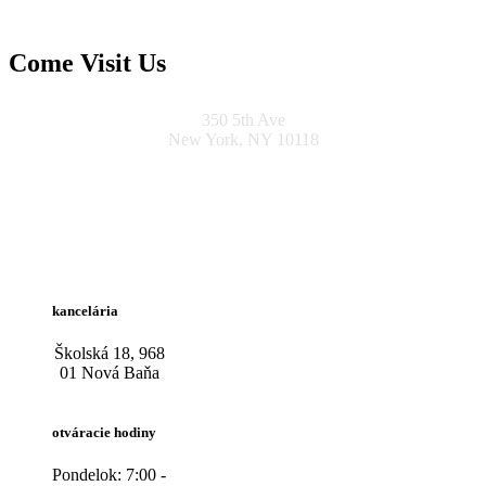
Come Visit Us
350 5th Ave
New York, NY 10118
kancelária
Školská 18, 968
01 Nová Baňa
otváracie hodiny
Pondelok: 7:00 -