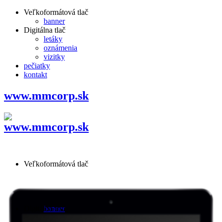
Veľkoformátová tlač
banner
Digitálna tlač
letáky
oznámenia
vizitky
pečiatky
kontakt
www.mmcorp.sk
Veľkoformátová tlač
Digitálna tlač
banner